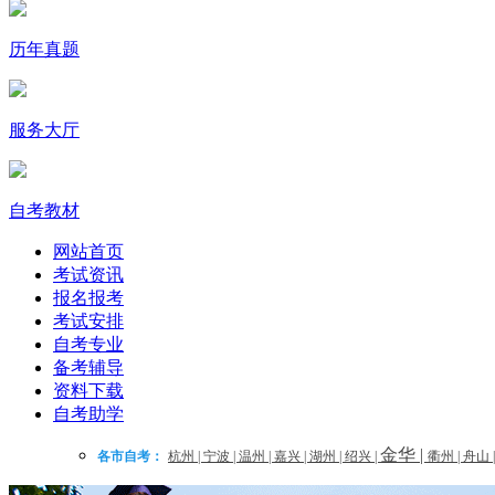
历年真题
服务大厅
自考教材
网站首页
考试资讯
报名报考
考试安排
自考专业
备考辅导
资料下载
自考助学
金华
|
各市自考：
杭州
|
宁波
|
温州
|
嘉兴
|
湖州
|
绍兴
|
衢州
|
舟山