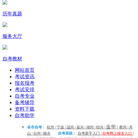
历年真题
服务大厅
自考教材
网站首页
考试资讯
报名报考
考试安排
自考专业
备考辅导
资料下载
自考助学
金华
|
各市自考：
杭州
|
宁波
|
温州
|
嘉兴
|
湖州
|
绍兴
|
衢州
|
舟
山
|
台州
|
丽水
自考系统：
自考新手入门
|
自考网上报名入口
|