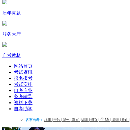
历年真题
服务大厅
自考教材
网站首页
考试资讯
报名报考
考试安排
自考专业
备考辅导
资料下载
自考助学
金华
|
各市自考：
杭州
|
宁波
|
温州
|
嘉兴
|
湖州
|
绍兴
|
衢州
|
舟山