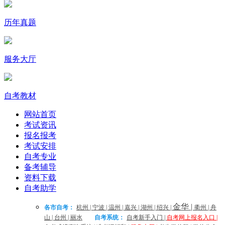
历年真题
服务大厅
自考教材
网站首页
考试资讯
报名报考
考试安排
自考专业
备考辅导
资料下载
自考助学
金华
|
各市自考：
杭州
|
宁波
|
温州
|
嘉兴
|
湖州
|
绍兴
|
衢州
|
舟
山
|
台州
|
丽水
自考系统：
自考新手入门
|
自考网上报名入口
|