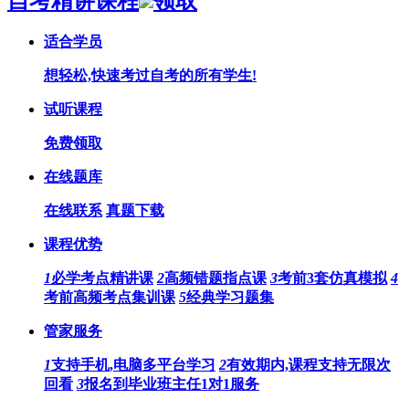
自考精讲课程
领取
适合学员
想轻松,快速考过自考的所有学生!
试听课程
免费领取
在线题库
在线联系
真题下载
课程优势
1
必学考点精讲课
2
高频错题指点课
3
考前3套仿真模拟
4
考前高频考点集训课
5
经典学习题集
管家服务
1
支持手机,电脑多平台学习
2
有效期内,课程支持无限次
回看
3
报名到毕业班主任1对1服务