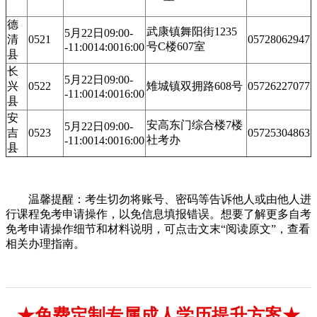
德
武康镇舞阳街1235
5月22日09:00-
清
0521
05728062947
号C楼607室
-11:0014:0016:00
县
长
5月22日09:00-
兴
0522
雉城镇双拥路608号
05726227077
-11:0014:0016:00
县
安
安高东门综合楼7楼
5月22日09:00-
吉
0523
05725304863
社考办
-11:0014:0016:00
县
温馨提醒：考生切勿将账号、密码等告诉他人或由他人进
行课程免考申请操作，以免信息填报错误。想要了解更多自考
免考申请操作细节和材料说明，可点击文末“阅读原文”，查看
相关办理指南。
★免费定制专属成人学历提升方案★