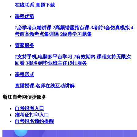
在线联系
真题下载
课程优势
1
必学考点精讲课
2
高频错题指点课
3
考前3套仿真模拟
4
考前高频考点集训课
5
经典学习题集
管家服务
1
支持手机,电脑多平台学习
2
有效期内,课程支持无限次
回看
3
报名到毕业班主任1对1服务
课程形式
直播授课,名师在线互动讲解
浙江自考网便捷服务
自考报考入口
准考证打印入口
自考报名预约提醒