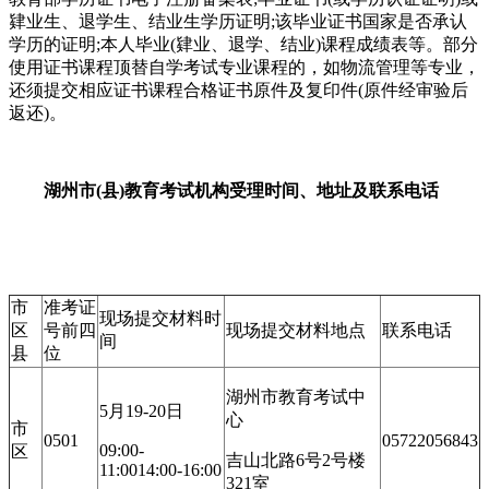
肄业生、退学生、结业生学历证明;该毕业证书国家是否承认
学历的证明;本人毕业(肄业、退学、结业)课程成绩表等。部分
使用证书课程顶替自学考试专业课程的，如物流管理等专业，
还须提交相应证书课程合格证书原件及复印件(原件经审验后
返还)。
湖州市(县)教育考试机构受理时间、地址及联系电话
市
准考证
现场提交材料时
区
号前四
现场提交材料地点
联系电话
间
县
位
湖州市教育考试中
5月19-20日
心
市
0501
05722056843
09:00-
区
吉山北路6号2号楼
11:0014:00-16:00
321室