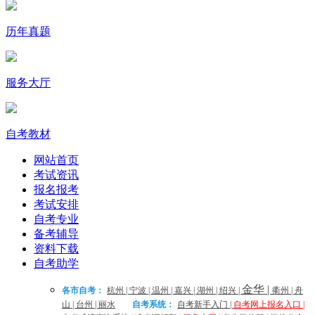
历年真题
服务大厅
自考教材
网站首页
考试资讯
报名报考
考试安排
自考专业
备考辅导
资料下载
自考助学
金华
|
各市自考：
杭州
|
宁波
|
温州
|
嘉兴
|
湖州
|
绍兴
|
衢州
|
舟
山
|
台州
|
丽水
自考系统：
自考新手入门
|
自考网上报名入口
|