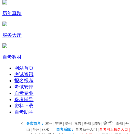
历年真题
服务大厅
自考教材
网站首页
考试资讯
报名报考
考试安排
自考专业
备考辅导
资料下载
自考助学
金华
|
各市自考：
杭州
|
宁波
|
温州
|
嘉兴
|
湖州
|
绍兴
|
衢州
|
舟
山
|
台州
|
丽水
自考系统：
自考新手入门
|
自考网上报名入口
|