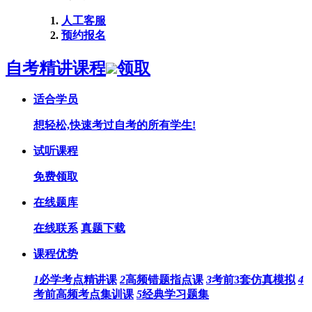
人工客服
预约报名
自考精讲课程
领取
适合学员
想轻松,快速考过自考的所有学生!
试听课程
免费领取
在线题库
在线联系
真题下载
课程优势
1
必学考点精讲课
2
高频错题指点课
3
考前3套仿真模拟
4
考前高频考点集训课
5
经典学习题集