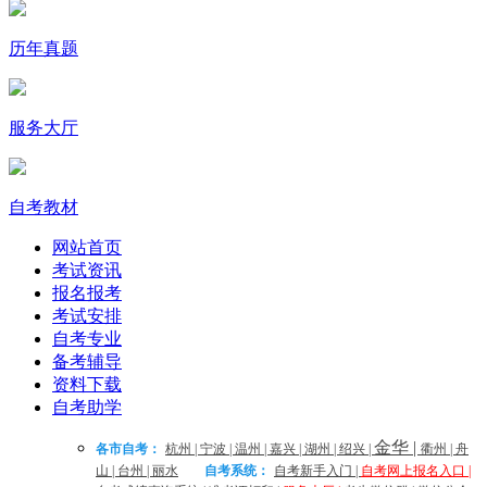
历年真题
服务大厅
自考教材
网站首页
考试资讯
报名报考
考试安排
自考专业
备考辅导
资料下载
自考助学
金华
|
各市自考：
杭州
|
宁波
|
温州
|
嘉兴
|
湖州
|
绍兴
|
衢州
|
舟
山
|
台州
|
丽水
自考系统：
自考新手入门
|
自考网上报名入口
|