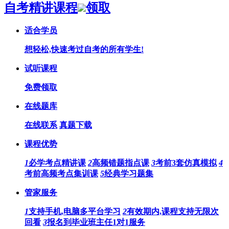
自考精讲课程
领取
适合学员
想轻松,快速考过自考的所有学生!
试听课程
免费领取
在线题库
在线联系
真题下载
课程优势
1
必学考点精讲课
2
高频错题指点课
3
考前3套仿真模拟
4
考前高频考点集训课
5
经典学习题集
管家服务
1
支持手机,电脑多平台学习
2
有效期内,课程支持无限次
回看
3
报名到毕业班主任1对1服务