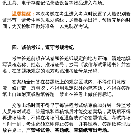
讯工具、电子存储记忆录放设备等物品进入考场。
温馨提醒：
本次考试在考生进入考点时设置了人脸识别验
证环节，请考生事先规划路线，尽量提早出行，预留充足的时
间，为安检验证做好准备，以免耽误考试。
四、诚信考试，遵守考规考纪
考生答题前须在试卷和答题纸规定的地方正确、清楚地填
写课程名称、姓名、准考证号，抄写《诚信考试承诺书》并签
名，在答题纸规定的地方粘贴准考证号条形码。
答案须全部答在答题纸上的规定区域内。不得使用涂改
液、修正带、透明胶，不得用规定以外的笔答题，不得在答题
纸上自加附页或贴纸答题，禁止在答卷上做任何标记。
交卷出场时间不得早于每课程考试结束前30分钟，经监考
人员核对试卷、答题纸和草稿纸后才能交卷离场，离场后不得
再进场续考，不得在考场附近逗留或讨论答题情况。考试终场
时间一到，考生必须立即停止答卷，并将试卷、答题纸整理后
放在桌上。
严禁将试卷、答题纸、草稿纸带出考场。