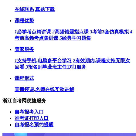
在线联系
真题下载
课程优势
1
必学考点精讲课
2
高频错题指点课
3
考前3套仿真模拟
4
考前高频考点集训课
5
经典学习题集
管家服务
1
支持手机,电脑多平台学习
2
有效期内,课程支持无限次
回看
3
报名到毕业班主任1对1服务
课程形式
直播授课,名师在线互动讲解
浙江自考网便捷服务
自考报考入口
准考证打印入口
自考报名预约提醒