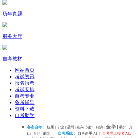
历年真题
服务大厅
自考教材
网站首页
考试资讯
报名报考
考试安排
自考专业
备考辅导
资料下载
自考助学
金华
|
各市自考：
杭州
|
宁波
|
温州
|
嘉兴
|
湖州
|
绍兴
|
衢州
|
舟
山
|
台州
|
丽水
自考系统：
自考新手入门
|
自考网上报名入口
|