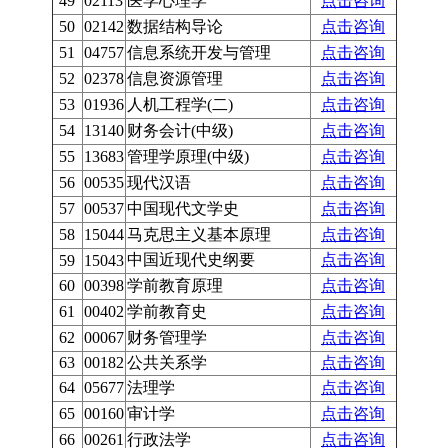
49
02113
医学心理学
点击咨询
50
02142
数据结构导论
点击咨询
51
04757
信息系统开发与管理
点击咨询
52
02378
信息资源管理
点击咨询
53
01936
人机工程学(二)
点击咨询
54
13140
财务会计(中级)
点击咨询
55
13683
管理学原理(中级)
点击咨询
56
00535
现代汉语
点击咨询
57
00537
中国现代文学史
点击咨询
58
15044
马克思主义基本原理
点击咨询
中国近现代史纲要
点击咨询
59
15043
60
00398
学前教育原理
点击咨询
61
00402
学前教育史
点击咨询
62
00067
财务管理学
点击咨询
63
00182
公共关系学
点击咨询
64
05677
法理学
点击咨询
65
00160
审计学
点击咨询
66
00261
行政法学
点击咨询