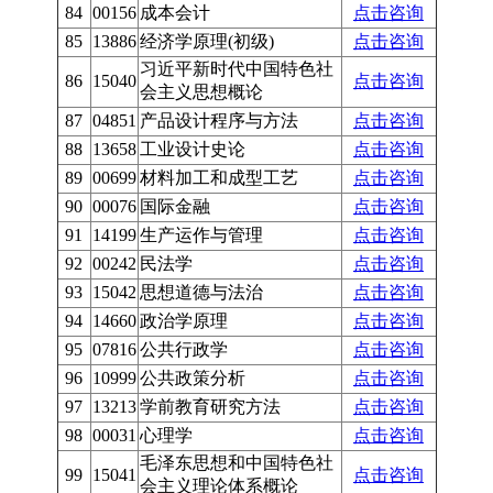
84
00156
成本会计
点击咨询
85
13886
经济学原理(初级)
点击咨询
习近平新时代中国特色社
86
15040
点击咨询
会主义思想概论
87
04851
产品设计程序与方法
点击咨询
88
13658
工业设计史论
点击咨询
89
00699
材料加工和成型工艺
点击咨询
90
00076
国际金融
点击咨询
91
14199
生产运作与管理
点击咨询
92
00242
民法学
点击咨询
93
15042
思想道德与法治
点击咨询
94
14660
政治学原理
点击咨询
95
07816
公共行政学
点击咨询
96
10999
公共政策分析
点击咨询
97
13213
学前教育研究方法
点击咨询
98
00031
心理学
点击咨询
毛泽东思想和中国特色社
99
15041
点击咨询
会主义理论体系概论