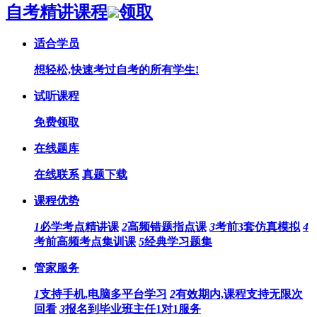
自考精讲课程
领取
适合学员
想轻松,快速考过自考的所有学生!
试听课程
免费领取
在线题库
在线联系
真题下载
课程优势
1
必学考点精讲课
2
高频错题指点课
3
考前3套仿真模拟
4
考前高频考点集训课
5
经典学习题集
管家服务
1
支持手机,电脑多平台学习
2
有效期内,课程支持无限次
回看
3
报名到毕业班主任1对1服务