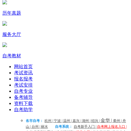
历年真题
服务大厅
自考教材
网站首页
考试资讯
报名报考
考试安排
自考专业
备考辅导
资料下载
自考助学
金华
|
各市自考：
杭州
|
宁波
|
温州
|
嘉兴
|
湖州
|
绍兴
|
衢州
|
舟
山
|
台州
|
丽水
自考系统：
自考新手入门
|
自考网上报名入口
|