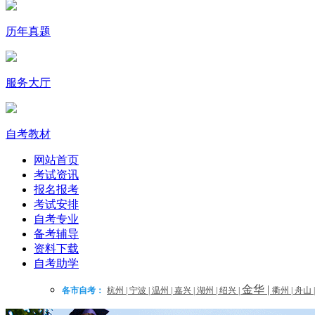
历年真题
服务大厅
自考教材
网站首页
考试资讯
报名报考
考试安排
自考专业
备考辅导
资料下载
自考助学
金华
|
各市自考：
杭州
|
宁波
|
温州
|
嘉兴
|
湖州
|
绍兴
|
衢州
|
舟山