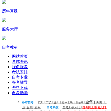
历年真题
服务大厅
自考教材
网站首页
考试资讯
报名报考
考试安排
自考专业
备考辅导
资料下载
自考助学
金华
|
各市自考：
杭州
|
宁波
|
温州
|
嘉兴
|
湖州
|
绍兴
|
衢州
|
舟
山
|
台州
|
丽水
自考系统：
自考新手入门
|
自考网上报名入口
|