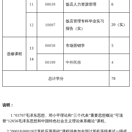
11
08639
饭店人力资源管理
6
饭店管理专科毕业实习
20
（实）
12
10097
报告（实）
00058
市场营销学
5
13
选修课程
14
00199
中外民俗
4
总计学分
78
说明：
1.
“
03707
毛泽东思想、邓小平理论和
“
三个代表
”
重要思想概论”可顶
替“
12656
毛泽东思想和中国特色社会主义理论体系概论”课程。
2.
“
00018/00019
计算机应用基础”课程须参加全国计算机等级考试一级或