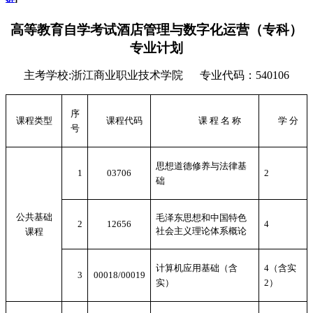
高等教育自学考试酒店管理与数字化运营（专科）
专业计划
主考学校
:
浙江商业职业技术学院
专业代码：
540106
序
课程类型
课程代码
课 程 名 称
学 分
号
思想道德修养与法律基
1
03706
2
础
公共基础
毛泽东思想和中国特色
2
12656
4
社会主义理论体系概论
课程
计算机应用基础（含
4
（含实
3
00018/00019
实）
2
）