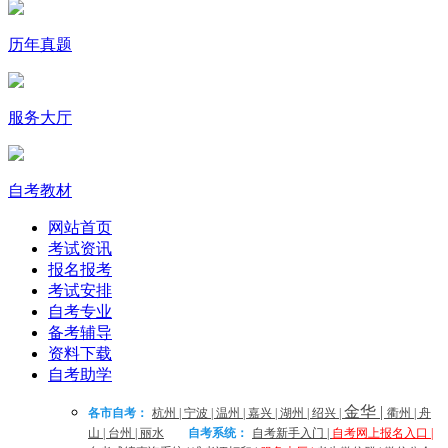
历年真题
服务大厅
自考教材
网站首页
考试资讯
报名报考
考试安排
自考专业
备考辅导
资料下载
自考助学
金华
|
各市自考：
杭州
|
宁波
|
温州
|
嘉兴
|
湖州
|
绍兴
|
衢州
|
舟
山
|
台州
|
丽水
自考系统：
自考新手入门
|
自考网上报名入口
|