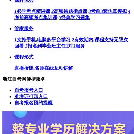
课程优势
1
必学考点精讲课
2
高频错题指点课
3
考前3套仿真模拟
4
考前高频考点集训课
5
经典学习题集
管家服务
1
支持手机,电脑多平台学习
2
有效期内,课程支持无限次
回看
3
报名到毕业班主任1对1服务
课程形式
直播授课,名师在线互动讲解
浙江自考网便捷服务
自考报考入口
准考证打印入口
自考报名预约提醒